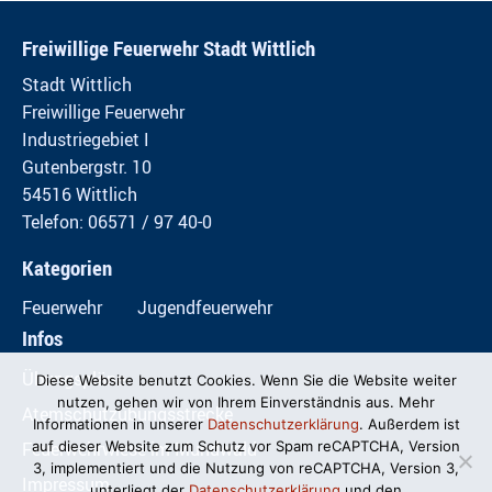
Freiwillige Feuerwehr Stadt Wittlich
Stadt Wittlich
Freiwillige Feuerwehr
Industriegebiet I
Gutenbergstr. 10
54516 Wittlich
Telefon: 06571 / 97 40-0
Kategorien
Feuerwehr
Jugendfeuerwehr
Infos
Übungspläne
Diese Website benutzt Cookies. Wenn Sie die Website weiter
nutzen, gehen wir von Ihrem Einverständnis aus. Mehr
Atemschutzübungsstrecke
Informationen in unserer
Datenschutzerklärung
. Außerdem ist
Feuerwehrwiese im Mundwald
auf dieser Website zum Schutz vor Spam reCAPTCHA, Version
3, implementiert und die Nutzung von reCAPTCHA, Version 3,
Impressum
unterliegt der
Datenschutzerklärung
und den