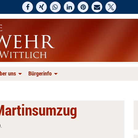
ber uns
Bürgerinfo
 Martinsumzug
.