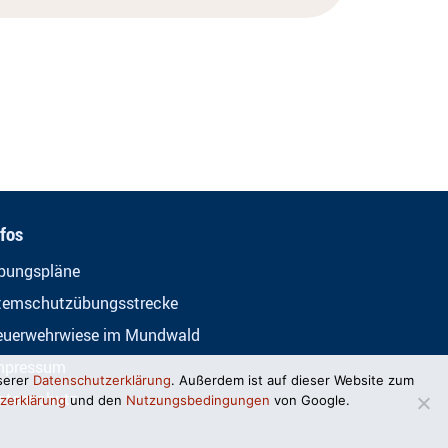
nfos
bungspläne
temschutzübungsstrecke
euerwehrwiese im Mundwald
mpressum
serer
Datenschutzerklärung
. Außerdem ist auf dieser Website zum
atenschutz
zerklärung
und den
Nutzungsbedingungen
von Google.