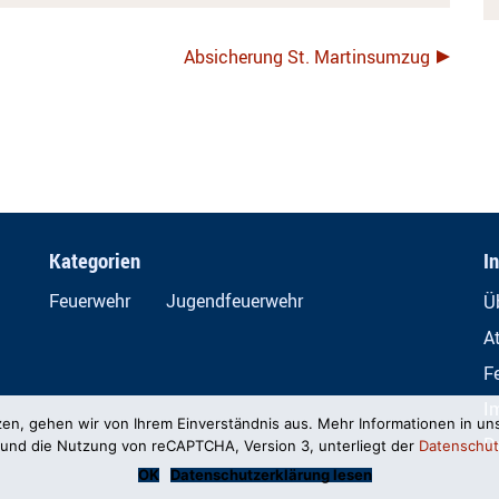
Absicherung St. Martinsumzug
Kategorien
I
Feuerwehr
Jugendfeuerwehr
Ü
A
F
I
zen, gehen wir von Ihrem Einverständnis aus. Mehr Informationen in un
D
und die Nutzung von reCAPTCHA, Version 3, unterliegt der
Datenschut
OK
Datenschutzerklärung lesen