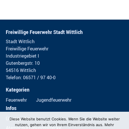
Freiwillige Feuerwehr Stadt Wittlich
Stadt Wittlich
Freiwillige Feuerwehr
Industriegebiet I
Gutenbergstr. 10
54516 Wittlich
Telefon: 06571 / 97 40-0
Kategorien
Feuerwehr
Jugendfeuerwehr
Infos
Übungspläne
Diese Website benutzt Cookies. Wenn Sie die Website weiter
nutzen, gehen wir von Ihrem Einverständnis aus. Mehr
Atemschutzübungsstrecke