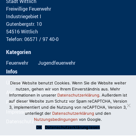
Stadt Wittlich
Freiwillige Feuerwehr
Industriegebiet I
Gutenbergstr. 10
54516 Wittlich
Telefon: 06571 / 97 40-0
Kategorien
Feuerwehr
Jugendfeuerwehr
Infos
Übungspläne
Diese Website benutzt Cookies. Wenn Sie die Website weiter
nutzen, gehen wir von Ihrem Einverständnis aus. Mehr
Atemschutzübungsstrecke
Informationen in unserer
Datenschutzerklärung
. Außerdem ist
Feuerwehrwiese im Mundwald
auf dieser Website zum Schutz vor Spam reCAPTCHA, Version
3, implementiert und die Nutzung von reCAPTCHA, Version 3,
Impressum
unterliegt der
Datenschutzerklärung
und den
Nutzungsbedingungen
von Google.
Datenschutz
OK
Datenschutzerklärung lesen