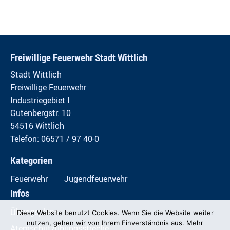
Freiwillige Feuerwehr Stadt Wittlich
Stadt Wittlich
Freiwillige Feuerwehr
Industriegebiet I
Gutenbergstr. 10
54516 Wittlich
Telefon: 06571 / 97 40-0
Kategorien
Feuerwehr
Jugendfeuerwehr
Infos
Übungspläne
Diese Website benutzt Cookies. Wenn Sie die Website weiter
nutzen, gehen wir von Ihrem Einverständnis aus. Mehr
Atemschutzübungsstrecke