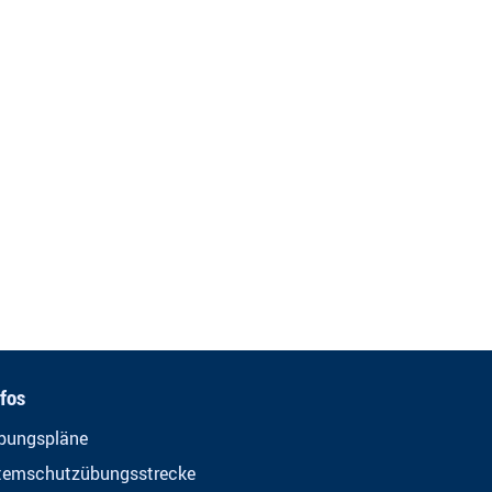
nfos
bungspläne
temschutzübungsstrecke