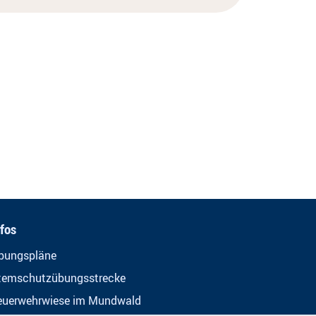
nfos
bungspläne
temschutzübungsstrecke
euerwehrwiese im Mundwald