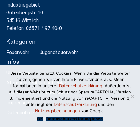
Industriegebiet I
Gutenbergstr. 10
54516 Wittlich
Telefon: 06571 / 97 40-0
Kategorien
Feuerwehr
Jugendfeuerwehr
Infos
Übungspläne
Diese Website benutzt Cookies. Wenn Sie die Website weiter
nutzen, gehen wir von Ihrem Einverständnis aus. Mehr
Atemschutzübungsstrecke
Informationen in unserer
Datenschutzerklärung
. Außerdem ist
auf dieser Website zum Schutz vor Spam reCAPTCHA, Version
Feuerwehrwiese im Mundwald
3, implementiert und die Nutzung von reCAPTCHA, Version 3,
Impressum
unterliegt der
Datenschutzerklärung
und den
Nutzungsbedingungen
von Google.
Datenschutz
OK
Datenschutzerklärung lesen
© Freiwillige Feuerwehr Wittlich