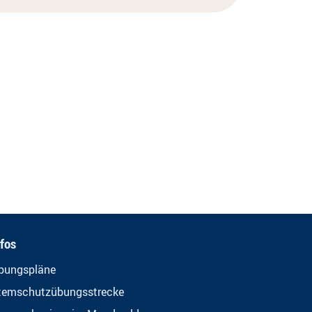
nfos
bungspläne
temschutzübungsstrecke