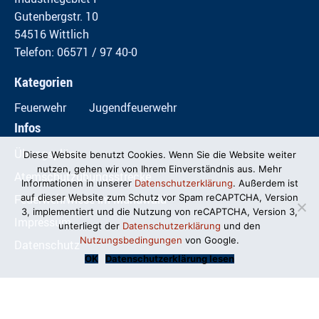
Gutenbergstr. 10
54516 Wittlich
Telefon: 06571 / 97 40-0
Kategorien
Feuerwehr
Jugendfeuerwehr
Infos
Übungspläne
Diese Website benutzt Cookies. Wenn Sie die Website weiter
nutzen, gehen wir von Ihrem Einverständnis aus. Mehr
Atemschutzübungsstrecke
Informationen in unserer
Datenschutzerklärung
. Außerdem ist
Feuerwehrwiese im Mundwald
auf dieser Website zum Schutz vor Spam reCAPTCHA, Version
3, implementiert und die Nutzung von reCAPTCHA, Version 3,
Impressum
unterliegt der
Datenschutzerklärung
und den
Nutzungsbedingungen
von Google.
Datenschutz
OK
Datenschutzerklärung lesen
© Freiwillige Feuerwehr Wittlich