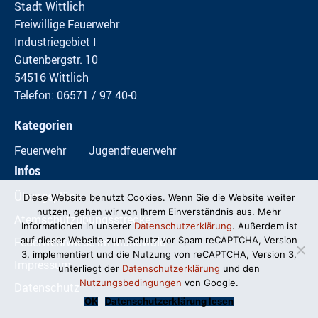
Stadt Wittlich
Freiwillige Feuerwehr
Industriegebiet I
Gutenbergstr. 10
54516 Wittlich
Telefon: 06571 / 97 40-0
Kategorien
Feuerwehr
Jugendfeuerwehr
Infos
Übungspläne
Diese Website benutzt Cookies. Wenn Sie die Website weiter
nutzen, gehen wir von Ihrem Einverständnis aus. Mehr
Atemschutzübungsstrecke
Informationen in unserer
Datenschutzerklärung
. Außerdem ist
Feuerwehrwiese im Mundwald
auf dieser Website zum Schutz vor Spam reCAPTCHA, Version
3, implementiert und die Nutzung von reCAPTCHA, Version 3,
Impressum
unterliegt der
Datenschutzerklärung
und den
Nutzungsbedingungen
von Google.
Datenschutz
OK
Datenschutzerklärung lesen