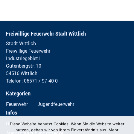
Freiwillige Feuerwehr Stadt Wittlich
Stadt Wittlich
Freiwillige Feuerwehr
Industriegebiet I
Gutenbergstr. 10
54516 Wittlich
Telefon: 06571 / 97 40-0
Kategorien
Feuerwehr
Jugendfeuerwehr
Infos
Übungspläne
Diese Website benutzt Cookies. Wenn Sie die Website weiter
nutzen, gehen wir von Ihrem Einverständnis aus. Mehr
Atemschutzübungsstrecke