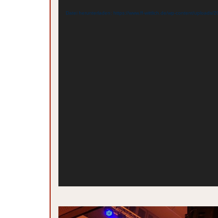
Player
Datei herunterladen: https://www.ff-wittlich.de/wp-content/uplo