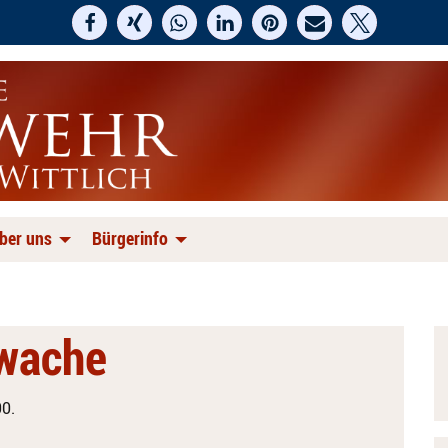
ber uns
Bürgerinfo
swache
0.