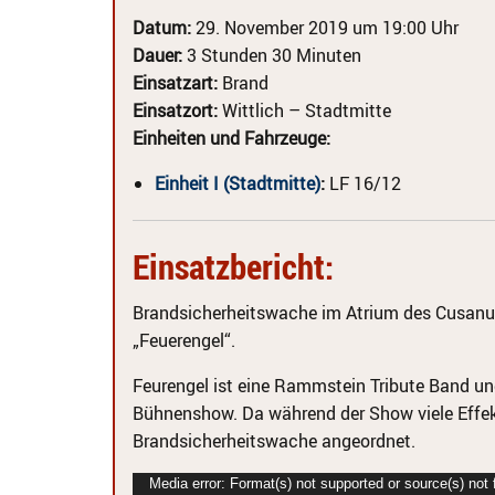
Datum:
29. November 2019 um 19:00 Uhr
Dauer:
3 Stunden 30 Minuten
Einsatzart:
Brand
Einsatzort:
Wittlich – Stadtmitte
Einheiten und Fahrzeuge:
Einheit I (Stadtmitte)
:
LF 16/12
Einsatzbericht:
Brandsicherheitswache im Atrium des Cusan
„Feuerengel“.
Feurengel ist eine Rammstein Tribute Band un
Bühnenshow. Da während der Show viele Effekt
Brandsicherheitswache angeordnet.
Video-
Media error: Format(s) not supported or source(s) not