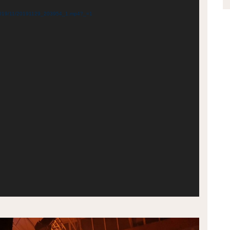
ads/2019/11/20191129_203954_1.mp4?_=1