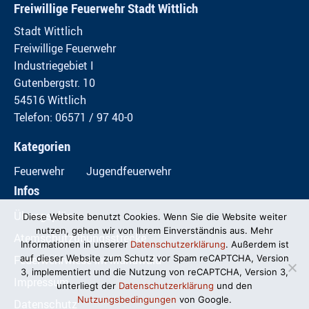
Freiwillige Feuerwehr Stadt Wittlich
Stadt Wittlich
Freiwillige Feuerwehr
Industriegebiet I
Gutenbergstr. 10
54516 Wittlich
Telefon: 06571 / 97 40-0
Kategorien
Feuerwehr
Jugendfeuerwehr
Infos
Übungspläne
Diese Website benutzt Cookies. Wenn Sie die Website weiter
nutzen, gehen wir von Ihrem Einverständnis aus. Mehr
Atemschutzübungsstrecke
Informationen in unserer
Datenschutzerklärung
. Außerdem ist
Feuerwehrwiese im Mundwald
auf dieser Website zum Schutz vor Spam reCAPTCHA, Version
3, implementiert und die Nutzung von reCAPTCHA, Version 3,
Impressum
unterliegt der
Datenschutzerklärung
und den
Nutzungsbedingungen
von Google.
Datenschutz