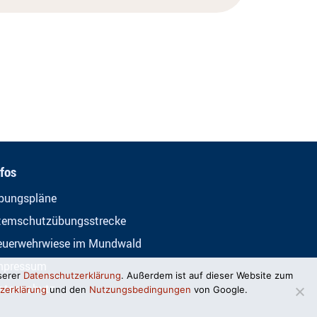
nfos
bungspläne
temschutzübungsstrecke
euerwehrwiese im Mundwald
mpressum
serer
Datenschutzerklärung
. Außerdem ist auf dieser Website zum
atenschutz
zerklärung
und den
Nutzungsbedingungen
von Google.