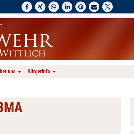
ber uns
Bürgerinfo
 BMA