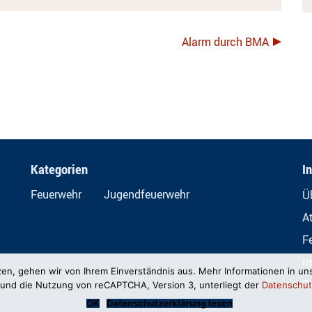
Alarm durch BMA
Kategorien
I
Feuerwehr
Jugendfeuerwehr
Ü
A
F
I
zen, gehen wir von Ihrem Einverständnis aus. Mehr Informationen in un
D
und die Nutzung von reCAPTCHA, Version 3, unterliegt der
Datenschut
OK
Datenschutzerklärung lesen