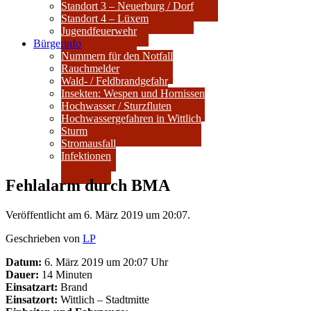
Standort 3 – Neuerburg / Dorf
Standort 4 – Lüxem
Jugendfeuerwehr
Bürgerinfo
Nummern für den Notfall
Rauchmelder
Wald- / Feldbrandgefahr
Insekten: Wespen und Hornissen
Hochwasser / Sturzfluten
Hochwassergefahren in Wittlich
Sturm
Stromausfall
Infektionen
Fehlalarm durch BMA
Veröffentlicht am 6. März 2019 um 20:07.
Geschrieben von
LP
Datum:
6. März 2019 um 20:07 Uhr
Dauer:
14 Minuten
Einsatzart:
Brand
Einsatzort:
Wittlich – Stadtmitte