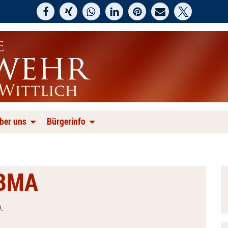
ber uns
Bürgerinfo
 BMA
.