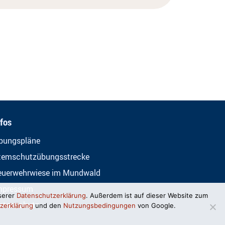
nfos
bungspläne
temschutzübungsstrecke
euerwehrwiese im Mundwald
mpressum
serer
Datenschutzerklärung
. Außerdem ist auf dieser Website zum
atenschutz
zerklärung
und den
Nutzungsbedingungen
von Google.