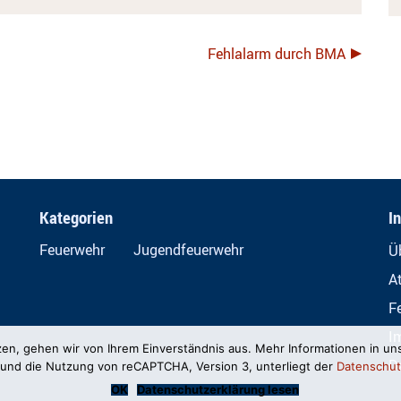
Fehlalarm durch BMA
Kategorien
I
Feuerwehr
Jugendfeuerwehr
Ü
A
F
I
zen, gehen wir von Ihrem Einverständnis aus. Mehr Informationen in un
D
und die Nutzung von reCAPTCHA, Version 3, unterliegt der
Datenschut
OK
Datenschutzerklärung lesen