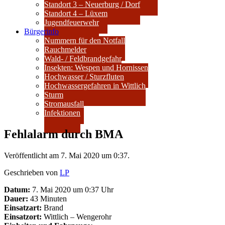
Standort 3 – Neuerburg / Dorf
Standort 4 – Lüxem
Jugendfeuerwehr
Bürgerinfo
Nummern für den Notfall
Rauchmelder
Wald- / Feldbrandgefahr
Insekten: Wespen und Hornissen
Hochwasser / Sturzfluten
Hochwassergefahren in Wittlich
Sturm
Stromausfall
Infektionen
Fehlalarm durch BMA
Veröffentlicht am 7. Mai 2020 um 0:37.
Geschrieben von
LP
Datum:
7. Mai 2020 um 0:37 Uhr
Dauer:
43 Minuten
Einsatzart:
Brand
Einsatzort:
Wittlich – Wengerohr