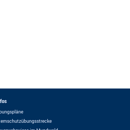
nfos
bungspläne
temschutzübungsstrecke