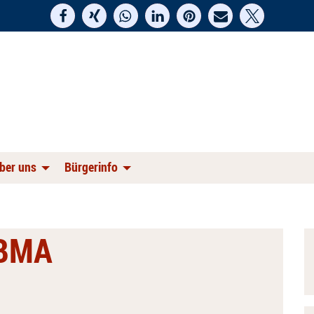
ber uns
Bürgerinfo
 BMA