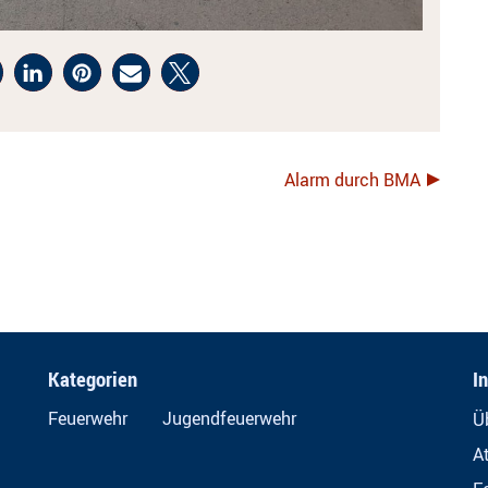
Alarm durch BMA
Kategorien
I
Feuerwehr
Jugendfeuerwehr
Ü
A