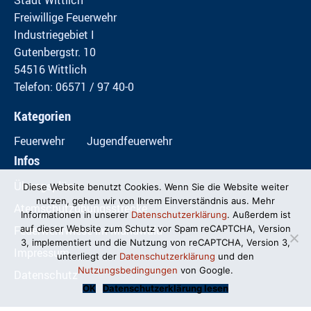
Freiwillige Feuerwehr
Industriegebiet I
Gutenbergstr. 10
54516 Wittlich
Telefon: 06571 / 97 40-0
Kategorien
Feuerwehr
Jugendfeuerwehr
Infos
Übungspläne
Diese Website benutzt Cookies. Wenn Sie die Website weiter
nutzen, gehen wir von Ihrem Einverständnis aus. Mehr
Atemschutzübungsstrecke
Informationen in unserer
Datenschutzerklärung
. Außerdem ist
Feuerwehrwiese im Mundwald
auf dieser Website zum Schutz vor Spam reCAPTCHA, Version
3, implementiert und die Nutzung von reCAPTCHA, Version 3,
Impressum
unterliegt der
Datenschutzerklärung
und den
Nutzungsbedingungen
von Google.
Datenschutz
OK
Datenschutzerklärung lesen