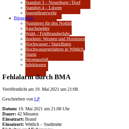
Standort 3 – Neuerburg / Dorf
Standort 4 – Lüxem
Jugendfeuerwehr
Bürgerinfo
Nummern für den Notfall
Rauchmelder
Wald- / Feldbrandgefahr
Insekten: Wespen und Hornissen
Hochwasser / Sturzfluten
Hochwassergefahren in Wittlich
Sturm
Stromausfall
Infektionen
Fehlalarm durch BMA
Veröffentlicht am 19. Mai 2021 um 21:08.
Geschrieben von
LP
Datum:
19. Mai 2021 um 21:08 Uhr
Dauer:
42 Minuten
Einsatzart:
Brand
Einsatzort:
Wittlich – Stadtmitte