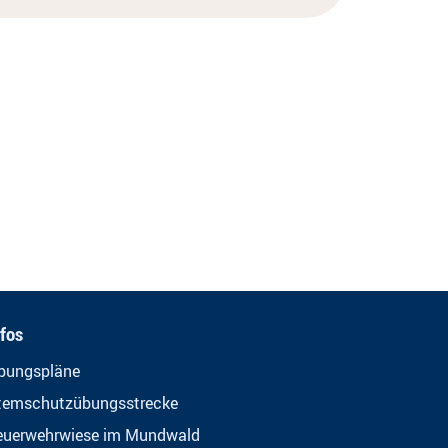
nfos
bungspläne
temschutzübungsstrecke
euerwehrwiese im Mundwald