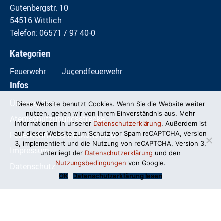
Gutenbergstr. 10
54516 Wittlich
Telefon: 06571 / 97 40-0
Kategorien
Feuerwehr
Jugendfeuerwehr
Infos
Übungspläne
Diese Website benutzt Cookies. Wenn Sie die Website weiter
nutzen, gehen wir von Ihrem Einverständnis aus. Mehr
Atemschutzübungsstrecke
Informationen in unserer
Datenschutzerklärung
. Außerdem ist
Feuerwehrwiese im Mundwald
auf dieser Website zum Schutz vor Spam reCAPTCHA, Version
3, implementiert und die Nutzung von reCAPTCHA, Version 3,
Impressum
unterliegt der
Datenschutzerklärung
und den
Nutzungsbedingungen
von Google.
Datenschutz
OK
Datenschutzerklärung lesen
© Freiwillige Feuerwehr Wittlich