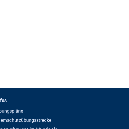
nfos
bungspläne
temschutzübungsstrecke