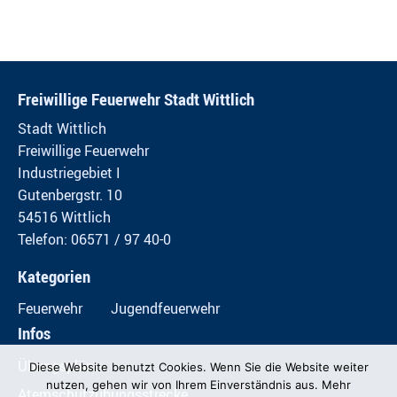
Freiwillige Feuerwehr Stadt Wittlich
Stadt Wittlich
Freiwillige Feuerwehr
Industriegebiet I
Gutenbergstr. 10
54516 Wittlich
Telefon: 06571 / 97 40-0
Kategorien
Feuerwehr
Jugendfeuerwehr
Infos
Übungspläne
Diese Website benutzt Cookies. Wenn Sie die Website weiter
nutzen, gehen wir von Ihrem Einverständnis aus. Mehr
Atemschutzübungsstrecke