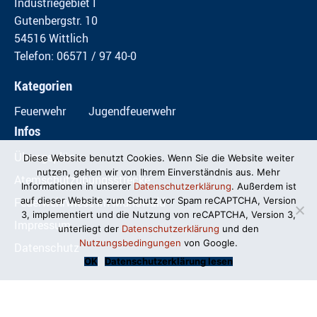
Industriegebiet I
Gutenbergstr. 10
54516 Wittlich
Telefon: 06571 / 97 40-0
Kategorien
Feuerwehr
Jugendfeuerwehr
Infos
Übungspläne
Diese Website benutzt Cookies. Wenn Sie die Website weiter
nutzen, gehen wir von Ihrem Einverständnis aus. Mehr
Atemschutzübungsstrecke
Informationen in unserer
Datenschutzerklärung
. Außerdem ist
Feuerwehrwiese im Mundwald
auf dieser Website zum Schutz vor Spam reCAPTCHA, Version
3, implementiert und die Nutzung von reCAPTCHA, Version 3,
Impressum
unterliegt der
Datenschutzerklärung
und den
Nutzungsbedingungen
von Google.
Datenschutz
OK
Datenschutzerklärung lesen
© Freiwillige Feuerwehr Wittlich