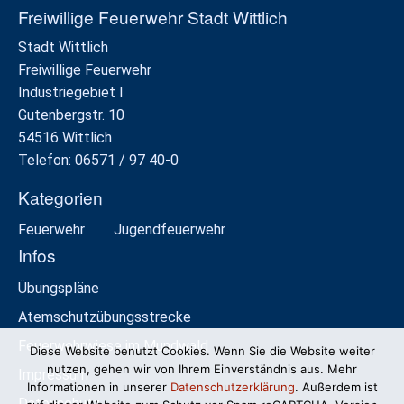
Freiwillige Feuerwehr Stadt Wittlich
Stadt Wittlich
Freiwillige Feuerwehr
Industriegebiet I
Gutenbergstr. 10
54516 Wittlich
Telefon: 06571 / 97 40-0
Kategorien
Feuerwehr
Jugendfeuerwehr
Infos
Übungspläne
Atemschutzübungsstrecke
Feuerwehrwiese im Mundwald
Diese Website benutzt Cookies. Wenn Sie die Website weiter
nutzen, gehen wir von Ihrem Einverständnis aus. Mehr
Impressum
Informationen in unserer
Datenschutzerklärung
. Außerdem ist
Datenschutz