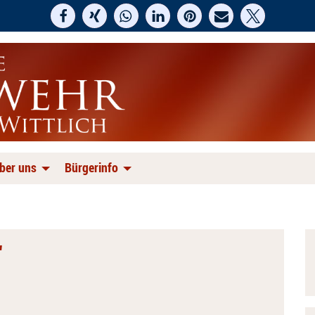
ber uns
Bürgerinfo
r