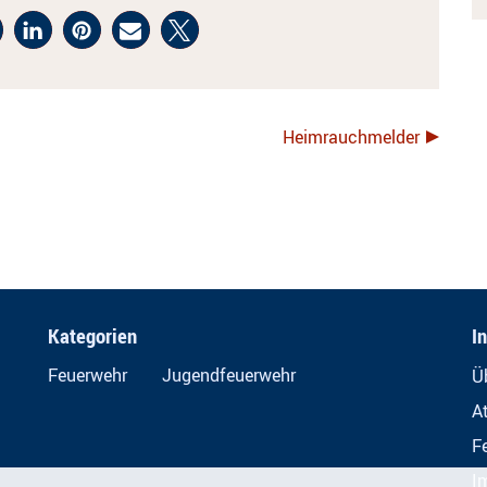
Heimrauchmelder
Kategorien
I
Feuerwehr
Jugendfeuerwehr
Ü
A
F
I