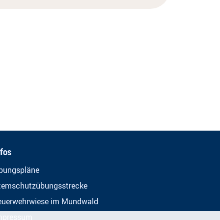
nfos
bungspläne
temschutzübungsstrecke
euerwehrwiese im Mundwald
mpressum