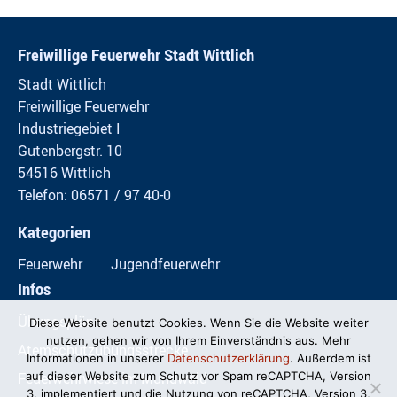
Freiwillige Feuerwehr Stadt Wittlich
Stadt Wittlich
Freiwillige Feuerwehr
Industriegebiet I
Gutenbergstr. 10
54516 Wittlich
Telefon: 06571 / 97 40-0
Kategorien
Feuerwehr
Jugendfeuerwehr
Infos
Übungspläne
Diese Website benutzt Cookies. Wenn Sie die Website weiter
nutzen, gehen wir von Ihrem Einverständnis aus. Mehr
Atemschutzübungsstrecke
Informationen in unserer
Datenschutzerklärung
. Außerdem ist
Feuerwehrwiese im Mundwald
auf dieser Website zum Schutz vor Spam reCAPTCHA, Version
3, implementiert und die Nutzung von reCAPTCHA, Version 3,