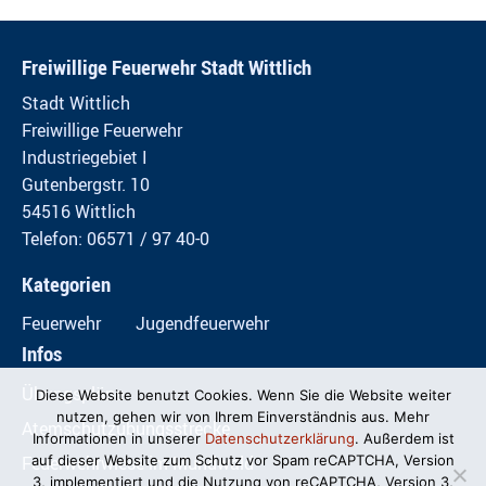
Freiwillige Feuerwehr Stadt Wittlich
Stadt Wittlich
Freiwillige Feuerwehr
Industriegebiet I
Gutenbergstr. 10
54516 Wittlich
Telefon: 06571 / 97 40-0
Kategorien
Feuerwehr
Jugendfeuerwehr
Infos
Übungspläne
Diese Website benutzt Cookies. Wenn Sie die Website weiter
nutzen, gehen wir von Ihrem Einverständnis aus. Mehr
Atemschutzübungsstrecke
Informationen in unserer
Datenschutzerklärung
. Außerdem ist
Feuerwehrwiese im Mundwald
auf dieser Website zum Schutz vor Spam reCAPTCHA, Version
3, implementiert und die Nutzung von reCAPTCHA, Version 3,