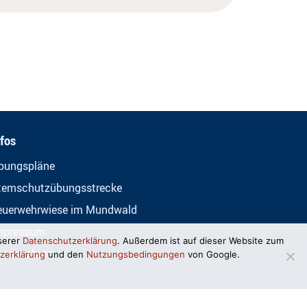
nfos
bungspläne
temschutzübungsstrecke
euerwehrwiese im Mundwald
mpressum
serer
Datenschutzerklärung
. Außerdem ist auf dieser Website zum
atenschutz
zerklärung
und den
Nutzungsbedingungen
von Google.