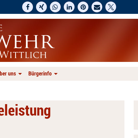
ber uns
Bürgerinfo
feleistung