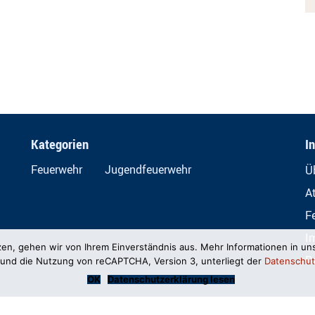
Kategorien
I
Feuerwehr
Jugendfeuerwehr
Ü
A
F
I
zen, gehen wir von Ihrem Einverständnis aus. Mehr Informationen in un
D
und die Nutzung von reCAPTCHA, Version 3, unterliegt der
Datenschut
OK
Datenschutzerklärung lesen