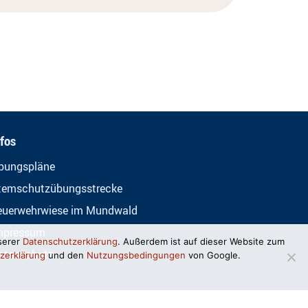
nfos
bungspläne
temschutzübungsstrecke
euerwehrwiese im Mundwald
mpressum
serer
Datenschutzerklärung
. Außerdem ist auf dieser Website zum
atenschutz
zerklärung
und den
Nutzungsbedingungen
von Google.