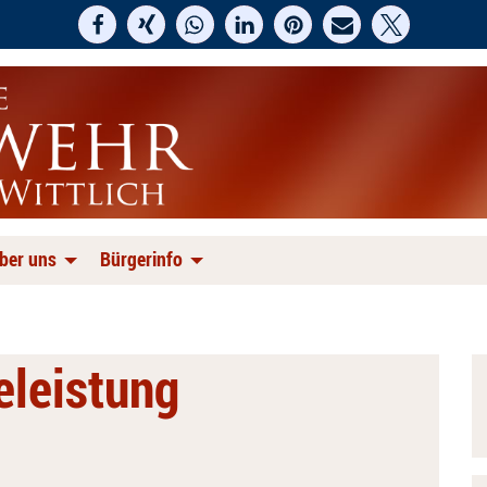
ber uns
Bürgerinfo
feleistung