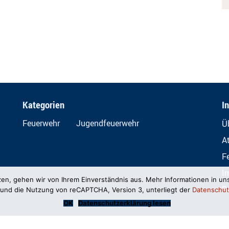
Kategorien
I
Feuerwehr
Jugendfeuerwehr
Ü
A
F
I
zen, gehen wir von Ihrem Einverständnis aus. Mehr Informationen in un
D
und die Nutzung von reCAPTCHA, Version 3, unterliegt der
Datenschut
OK
Datenschutzerklärung lesen