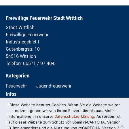
Freiwillige Feuerwehr Stadt Wittlich
Stadt Wittlich
Freiwillige Feuerwehr
Industriegebiet I
Gutenbergstr. 10
54516 Wittlich
Telefon: 06571 / 97 40-0
Kategorien
Feuerwehr
Jugendfeuerwehr
Infos
Übungspläne
Diese Website benutzt Cookies. Wenn Sie die Website weiter
nutzen, gehen wir von Ihrem Einverständnis aus. Mehr
Atemschutzübungsstrecke
Informationen in unserer
Datenschutzerklärung
. Außerdem ist
Feuerwehrwiese im Mundwald
auf dieser Website zum Schutz vor Spam reCAPTCHA, Version
3, implementiert und die Nutzung von reCAPTCHA, Version 3,