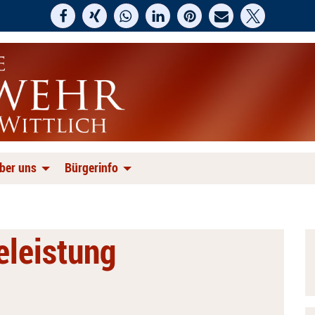
ber uns
Bürgerinfo
feleistung