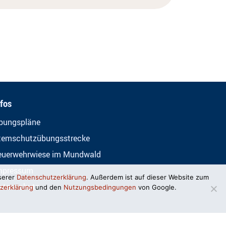
nfos
bungspläne
temschutzübungsstrecke
euerwehrwiese im Mundwald
mpressum
serer
Datenschutzerklärung
. Außerdem ist auf dieser Website zum
atenschutz
zerklärung
und den
Nutzungsbedingungen
von Google.