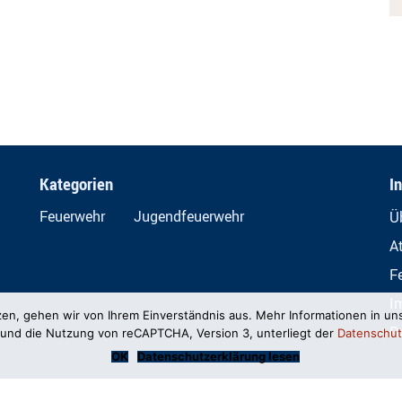
Kategorien
I
Feuerwehr
Jugendfeuerwehr
Ü
A
F
I
zen, gehen wir von Ihrem Einverständnis aus. Mehr Informationen in un
D
und die Nutzung von reCAPTCHA, Version 3, unterliegt der
Datenschut
OK
Datenschutzerklärung lesen