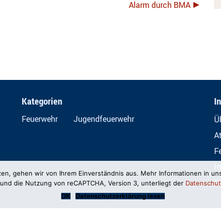
Alarm durch BMA
Kategorien
I
Feuerwehr
Jugendfeuerwehr
Ü
A
F
I
zen, gehen wir von Ihrem Einverständnis aus. Mehr Informationen in un
D
und die Nutzung von reCAPTCHA, Version 3, unterliegt der
Datenschut
OK
Datenschutzerklärung lesen