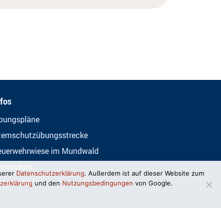
nfos
bungspläne
temschutzübungsstrecke
euerwehrwiese im Mundwald
mpressum
serer
Datenschutzerklärung
. Außerdem ist auf dieser Website zum
atenschutz
zerklärung
und den
Nutzungsbedingungen
von Google.