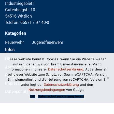
Industriegebiet I
Gutenbergstr. 10
54516 Wittlich
Telefon: 06571 / 97 40-0
Kategorien
Feuerwehr
Jugendfeuerwehr
Infos
Übungspläne
Diese Website benutzt Cookies. Wenn Sie die Website weiter
nutzen, gehen wir von Ihrem Einverständnis aus. Mehr
Atemschutzübungsstrecke
Informationen in unserer
Datenschutzerklärung
. Außerdem ist
Feuerwehrwiese im Mundwald
auf dieser Website zum Schutz vor Spam reCAPTCHA, Version
3, implementiert und die Nutzung von reCAPTCHA, Version 3,
Impressum
unterliegt der
Datenschutzerklärung
und den
Nutzungsbedingungen
von Google.
Datenschutz
OK
Datenschutzerklärung lesen
© Freiwillige Feuerwehr Wittlich