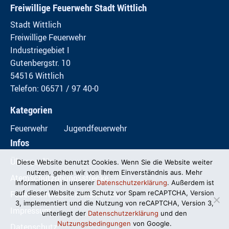
Freiwillige Feuerwehr Stadt Wittlich
Stadt Wittlich
Freiwillige Feuerwehr
Industriegebiet I
Gutenbergstr. 10
54516 Wittlich
Telefon: 06571 / 97 40-0
Kategorien
Feuerwehr
Jugendfeuerwehr
Infos
Übungspläne
Diese Website benutzt Cookies. Wenn Sie die Website weiter
nutzen, gehen wir von Ihrem Einverständnis aus. Mehr
Atemschutzübungsstrecke
Informationen in unserer
Datenschutzerklärung
. Außerdem ist
Feuerwehrwiese im Mundwald
auf dieser Website zum Schutz vor Spam reCAPTCHA, Version
3, implementiert und die Nutzung von reCAPTCHA, Version 3,
Impressum
unterliegt der
Datenschutzerklärung
und den
Nutzungsbedingungen
von Google.
Datenschutz