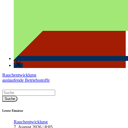
Beitragsnavigation
Rauchentwicklung
auslaufende Betriebsstoffe
Letzte Einsätze
Rauchentwicklung
7. August 2026
|
8:05