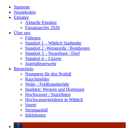
Startseite
Neuigkeiten
Einsätze
Aktuelle Einsätze
Einsatzarchiv 2026
Über uns
Führung
Standort 1 – Wittlich Stadtmitte
Standort 2 -Wengerohr / Bombogen
Standort 3 – Neuerburg / Dorf
Standort 4 – Lüxem
Jugendfeuerwehr
Bürgerinfo
Nummern für den Notfall
Rauchmelder
Wald- / Feldbrandgefahr
Insekten: Wespen und Hornissen
Hochwasser / Sturzfluten
Hochwassergefahren in Wittlich
Sturm
Stromausfall
Infektionen