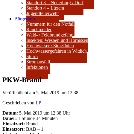
Standort 3 – Neuerburg / Dorf
Standort 4 – Lüxem
Jugendfeuerwehr
Bürgerinfo
Nummern für den Notfall
Rauchmelder
Wald- / Feldbrandgefahr
Insekten: Wespen und Hornissen
Hochwasser / Sturzfluten
Hochwassergefahren in Wittlich
Sturm
Stromausfall
Infektionen
PKW-Brand
Veröffentlicht am 5. Mai 2019 um 12:38.
Geschrieben von
LP
Datum:
5. Mai 2019 um 12:38 Uhr
Dauer:
1 Stunde 34 Minuten
Einsatzart:
Brand
Einsatzort:
BAB – 1