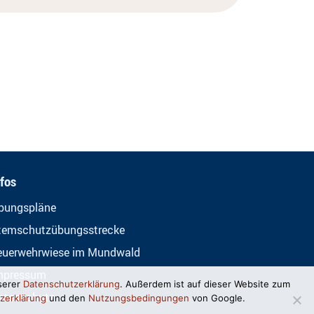
nfos
bungspläne
temschutzübungsstrecke
euerwehrwiese im Mundwald
mpressum
serer
Datenschutzerklärung
. Außerdem ist auf dieser Website zum
atenschutz
zerklärung
und den
Nutzungsbedingungen
von Google.