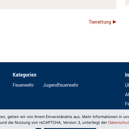
Tierrettung
Kategorien
I
Feuerwehr
Jugendfeuerwehr
Ü
A
F
I
zen, gehen wir von Ihrem Einverständnis aus. Mehr Informationen in un
D
und die Nutzung von reCAPTCHA, Version 3, unterliegt der
Datenschut