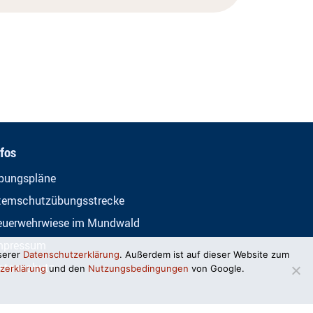
nfos
bungspläne
temschutzübungsstrecke
euerwehrwiese im Mundwald
mpressum
serer
Datenschutzerklärung
. Außerdem ist auf dieser Website zum
atenschutz
zerklärung
und den
Nutzungsbedingungen
von Google.