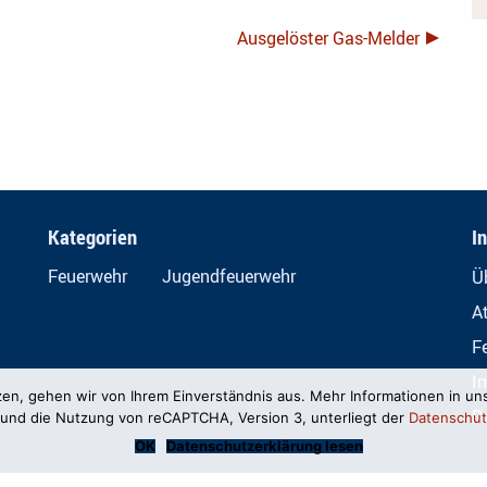
Ausgelöster Gas-Melder
Kategorien
I
Feuerwehr
Jugendfeuerwehr
Ü
A
F
I
zen, gehen wir von Ihrem Einverständnis aus. Mehr Informationen in un
D
und die Nutzung von reCAPTCHA, Version 3, unterliegt der
Datenschut
OK
Datenschutzerklärung lesen