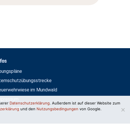
nfos
bungspläne
temschutzübungsstrecke
euerwehrwiese im Mundwald
mpressum
serer
Datenschutzerklärung
. Außerdem ist auf dieser Website zum
atenschutz
zerklärung
und den
Nutzungsbedingungen
von Google.