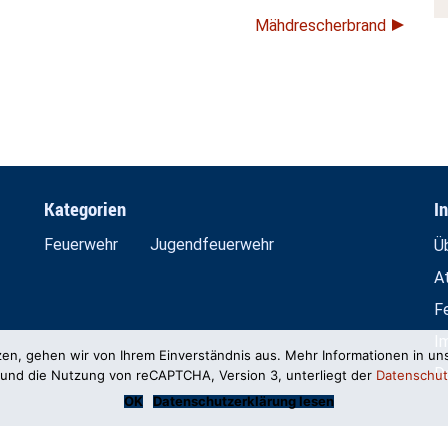
Mähdrescherbrand
Kategorien
I
Feuerwehr
Jugendfeuerwehr
Ü
A
F
I
zen, gehen wir von Ihrem Einverständnis aus. Mehr Informationen in un
D
und die Nutzung von reCAPTCHA, Version 3, unterliegt der
Datenschut
OK
Datenschutzerklärung lesen