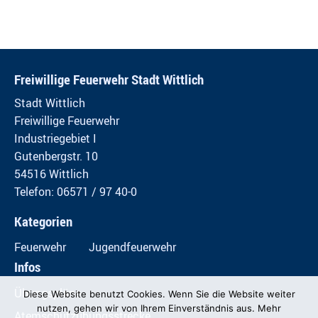
Freiwillige Feuerwehr Stadt Wittlich
Stadt Wittlich
Freiwillige Feuerwehr
Industriegebiet I
Gutenbergstr. 10
54516 Wittlich
Telefon: 06571 / 97 40-0
Kategorien
Feuerwehr
Jugendfeuerwehr
Infos
Übungspläne
Diese Website benutzt Cookies. Wenn Sie die Website weiter
nutzen, gehen wir von Ihrem Einverständnis aus. Mehr
Atemschutzübungsstrecke