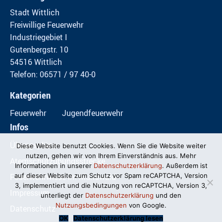
Stadt Wittlich
Freiwillige Feuerwehr
Industriegebiet I
Gutenbergstr. 10
54516 Wittlich
Telefon: 06571 / 97 40-0
Kategorien
Feuerwehr
Jugendfeuerwehr
Infos
Übungspläne
Diese Website benutzt Cookies. Wenn Sie die Website weiter
nutzen, gehen wir von Ihrem Einverständnis aus. Mehr
Atemschutzübungsstrecke
Informationen in unserer
Datenschutzerklärung
. Außerdem ist
Feuerwehrwiese im Mundwald
auf dieser Website zum Schutz vor Spam reCAPTCHA, Version
3, implementiert und die Nutzung von reCAPTCHA, Version 3,
Impressum
unterliegt der
Datenschutzerklärung
und den
Nutzungsbedingungen
von Google.
Datenschutz
OK
Datenschutzerklärung lesen