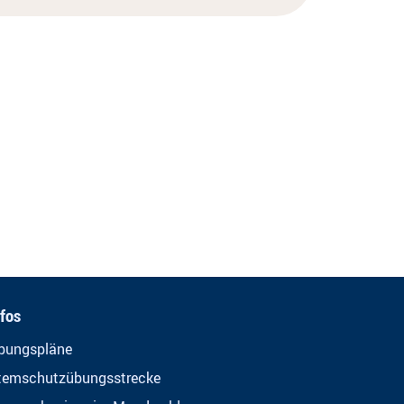
nfos
bungspläne
temschutzübungsstrecke