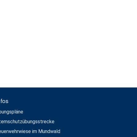
nfos
bungspläne
temschutzübungsstrecke
euerwehrwiese im Mundwald