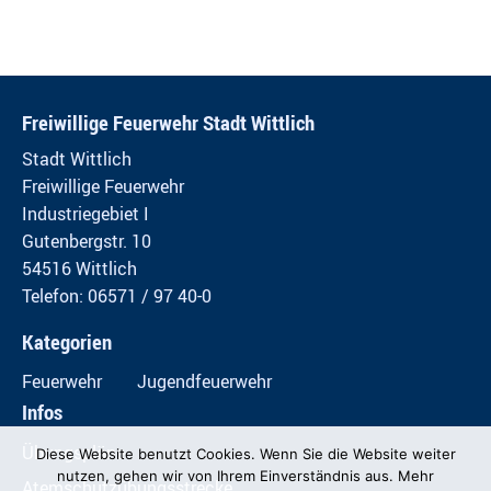
Freiwillige Feuerwehr Stadt Wittlich
Stadt Wittlich
Freiwillige Feuerwehr
Industriegebiet I
Gutenbergstr. 10
54516 Wittlich
Telefon: 06571 / 97 40-0
Kategorien
Feuerwehr
Jugendfeuerwehr
Infos
Übungspläne
Diese Website benutzt Cookies. Wenn Sie die Website weiter
nutzen, gehen wir von Ihrem Einverständnis aus. Mehr
Atemschutzübungsstrecke