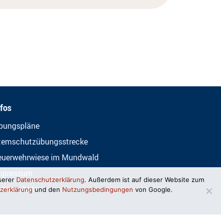
nfos
bungspläne
temschutzübungsstrecke
euerwehrwiese im Mundwald
mpressum
serer
Datenschutzerklärung
. Außerdem ist auf dieser Website zum
atenschutz
zerklärung
und den
Nutzungsbedingungen
von Google.