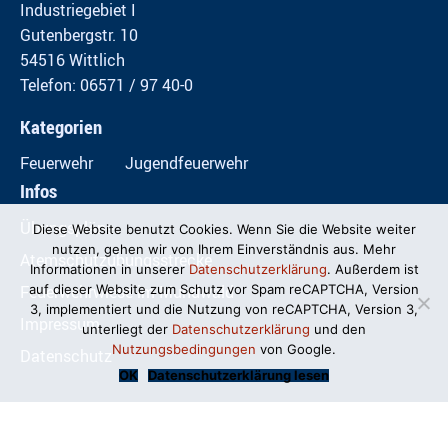
Industriegebiet I
Gutenbergstr. 10
54516 Wittlich
Telefon: 06571 / 97 40-0
Kategorien
Feuerwehr
Jugendfeuerwehr
Infos
Übungspläne
Diese Website benutzt Cookies. Wenn Sie die Website weiter
nutzen, gehen wir von Ihrem Einverständnis aus. Mehr
Atemschutzübungsstrecke
Informationen in unserer
Datenschutzerklärung
. Außerdem ist
Feuerwehrwiese im Mundwald
auf dieser Website zum Schutz vor Spam reCAPTCHA, Version
3, implementiert und die Nutzung von reCAPTCHA, Version 3,
Impressum
unterliegt der
Datenschutzerklärung
und den
Nutzungsbedingungen
von Google.
Datenschutz
OK
Datenschutzerklärung lesen
© Freiwillige Feuerwehr Wittlich