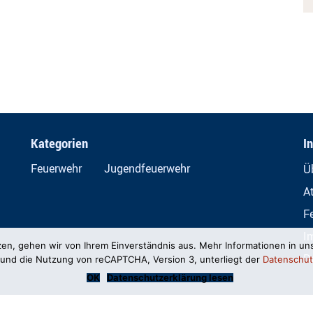
Kategorien
I
Feuerwehr
Jugendfeuerwehr
Ü
A
F
I
zen, gehen wir von Ihrem Einverständnis aus. Mehr Informationen in un
D
und die Nutzung von reCAPTCHA, Version 3, unterliegt der
Datenschut
OK
Datenschutzerklärung lesen