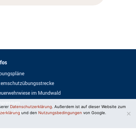
nfos
bungspläne
temschutzübungsstrecke
euerwehrwiese im Mundwald
mpressum
serer
Datenschutzerklärung
. Außerdem ist auf dieser Website zum
atenschutz
zerklärung
und den
Nutzungsbedingungen
von Google.