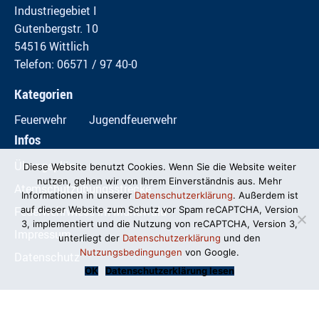
Industriegebiet I
Gutenbergstr. 10
54516 Wittlich
Telefon: 06571 / 97 40-0
Kategorien
Feuerwehr
Jugendfeuerwehr
Infos
Übungspläne
Diese Website benutzt Cookies. Wenn Sie die Website weiter
nutzen, gehen wir von Ihrem Einverständnis aus. Mehr
Atemschutzübungsstrecke
Informationen in unserer
Datenschutzerklärung
. Außerdem ist
Feuerwehrwiese im Mundwald
auf dieser Website zum Schutz vor Spam reCAPTCHA, Version
3, implementiert und die Nutzung von reCAPTCHA, Version 3,
Impressum
unterliegt der
Datenschutzerklärung
und den
Nutzungsbedingungen
von Google.
Datenschutz
OK
Datenschutzerklärung lesen
© Freiwillige Feuerwehr Wittlich